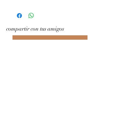
compartir con tus amigos
Escríbenos en What&amp;#39;s App
Gramophony
Contáctenos
grammofonia@yahoo.com
+39 391 7608593
Roma RM, Italia