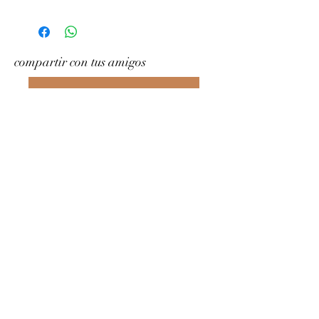
compartir con tus amigos
Escríbenos en What&amp;#39;s App
Gramophony
Contáctenos
grammofonia@yahoo.com
+39 391 7608593
Roma RM, Italia